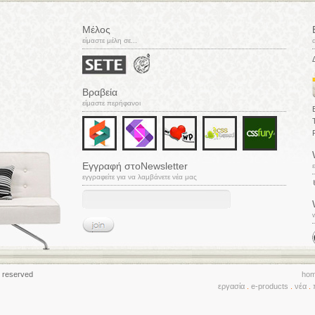
Μέλος
είμαστε μέλη σε...
Βραβεία
είμαστε περήφανοι
Εγγραφή στοNewsletter
ε
εγγραφείτε για να λαμβάνετε νέα μας
s reserved
ho
εργασία
e-products
νέα