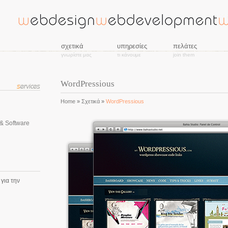
σχετικά
υπηρεσίες
πελάτες
γνωρίστε μας
τι κάνουμε
join them
WordPressious
Home
»
Σχετικά
»
WordPressious
& Software
 για την