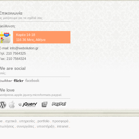
Επικοινωνία
ας μιλήσουμε για τα σχέδιά σας
Διεύθυνση:
Καρέα 14-18
116 36 Μετς, Αθήνα
E-mail: info@webolution.gr
Τηλ: 210 7564325
Fax: 210 7564324
We are social
σείς;
We love
wordpress.apple.jquery.microformats.paypal.
me
σχετικά
υπηρεσίες
portfolio
προσφορά
πωλήσεις
συνεργάτες
υποστήριξη
intranet