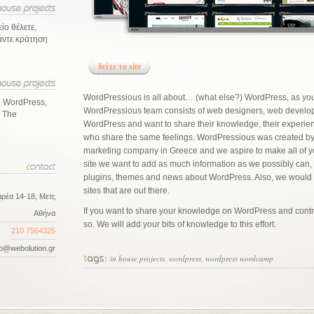
ίο θέλετε,
κάντε κράτηση
δείτε το site
WordPressious is all about… (what else?) WordPress, as yo
) WordPress,
WordPressious team consists of web designers, web develo
! The
WordPress and want to share their knowledge, their experien
who share the same feelings. WordPressious was created b
marketing company in Greece and we aspire to make all of yo
site we want to add as much information as we possibly can, c
plugins, themes and news about WordPress. Also, we would l
sites that are out there.
ρέα 14-18, Μετς
If you want to share your knowledge on WordPress and contribute
Αθήνα
so. We will add your bits of knowledge to this effort.
210 7564325
fo@webolution.gr
in house projects
,
wordpress
,
wordpress wordcamp