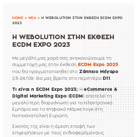
HOME
»
ΝΕΑ
»
Η WEBΟLUTION ΣΤΗΝ ΕΚΘΕΣΗ ECDM EXPO
2023
Η WEBΟLUTION ΣΤΗΝ ΕΚΘΕΣΗ
ECDM EXPO 2023
Με μεγάλη μας χαρά σας ανακοινώνουμε τη
συμμετοχή μας στην έκθεση
ECDM Expo 2023
που θα πραγματοποιηθεί στο
Ζάππειο Μέγαρο
23-24/09. Θα μας βρείτε στo περιπτέρο
.
D11
Η
Τι είναι η ECDM Expo 2023;
eCommerce &
(
) αποτελεί τη
Digital Marketing Expo
ECDM
μεγαλύτερη διοργάνωση για το Ηλεκτρονικό
Εμπόριο και το Ψηφιακό Μάρκετινγκ στη
Νοτιοανατολική Ευρώπη.
Σκοπός της είναι η άμεση επαφή των
επιχειρήσεων με τους ενδιαφερόμενους